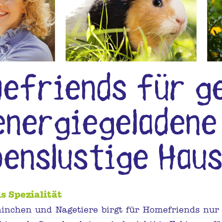
efriends für g
energiegeladene
benslustige Hau
s Spezialität
ninchen und Nagetiere birgt für Homefriends nur