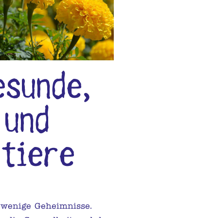
esunde,
 und
stiere
 wenige Geheimnisse.