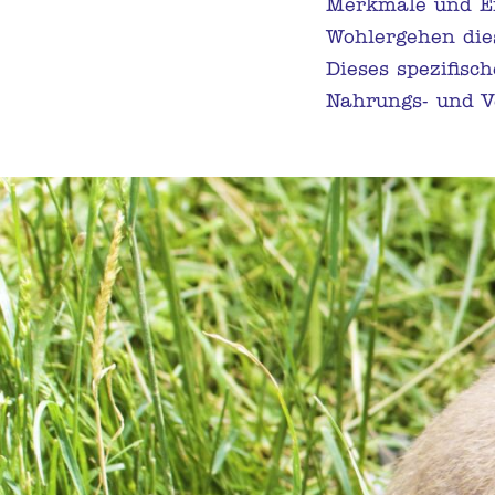
Merkmale und Ei
Wohlergehen dies
Dieses spezifisc
Nahrungs- und V