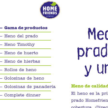
Me
Gama de productos
Heno del prado
prad
Heno Timothy
Heno de huerto
y u
Heno de hierbas
Rollos de heno
Golosinas de heno
Heno de calidad
Golosinas de panadería
El heno es la pr
Complete dinner
prado Homefrien
cobertura. ¡Dire