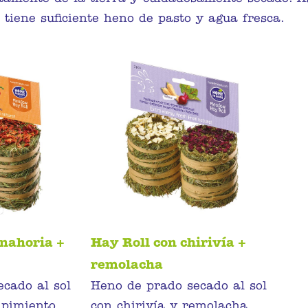
tiene suficiente heno de pasto y agua fresca.
anahoria +
Hay Roll con chirivía +
remolacha
cado al sol
Heno de prado secado al sol
 pimiento
con chirivía y remolacha