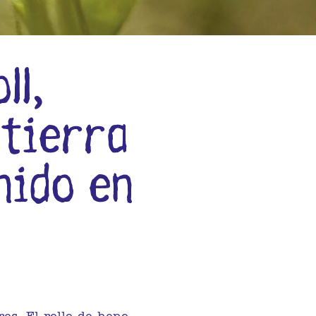
ll,
 tierra
nido en