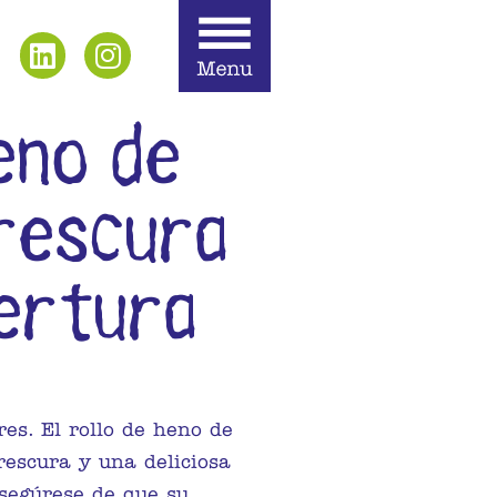
eno de
rescura
bertura
res. El rollo de heno de
escura y una deliciosa
Asegúrese de que su