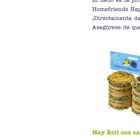
El heno es la pr
Homefriends Hay 
¡Directamente de
Asegúrese de que
Hay Roll con ca