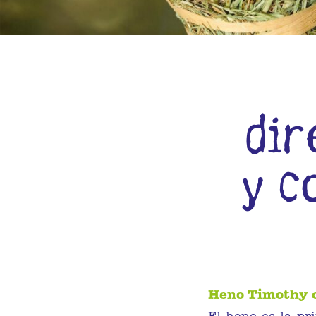
dir
y c
Heno Timothy c