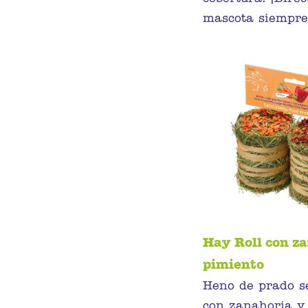
mascota siempre 
Hay Roll con z
pimiento
Heno de prado se
con zanahoria y