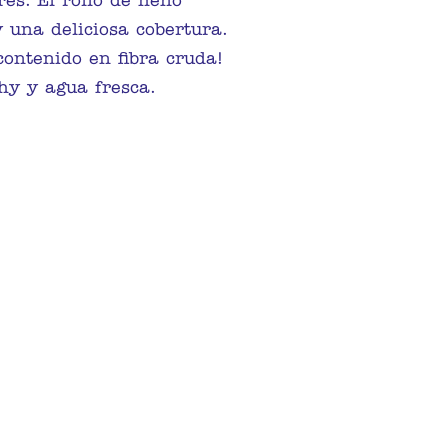
es. El rollo de heno
una deliciosa cobertura.
contenido en fibra cruda!
hy y agua fresca.