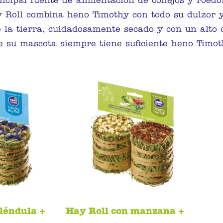
incipal fuente de alimentación de conejos y roedor
Roll combina heno Timothy con todo su dulzor y 
 la tierra, cuidadosamente secado y con un alto 
 su mascota siempre tiene suficiente heno Timot
léndula +
Hay Roll con manzana +